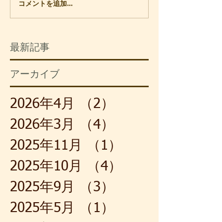
立製作所の社員でした。配属
でいなくなってか
コメントを追加…
されていた現場には、開発を
道を通るのも久し
始めたばかりの超伝導の製品
土手に枝を張った
が流れていました。核融合の
う満開が過ぎてい
最新記事
実験装置とか、リニアモータ
れでも、白い花び
ーカーの浮上装置のような物
強い香りは春の到
アーカイブ
です。これは最先端の部署で
いて、鼻孔を懐か
学ぶようにと、担当課長の配
ます。大きく息を
慮によるものです。それで
と、子どもの頃の
2026年4月
（2）
2件の記事
も、わたし自身は、連日の単
覚まされました。
調な作業に飽き飽きしていま
節だからでしょう
2026年3月
（4）
4件の記事
した。
たのは、笹竹
2025年11月
（1）
1件の記事
2025年10月
（4）
4件の記事
2025年9月
（3）
3件の記事
2025年5月
（1）
1件の記事