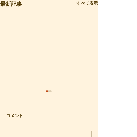
すべて表示
最新記事
再会
梅の香り
数年前、思いがけなく声をか
春の気配が漂う川
けられて、青年時代の知人と
散歩しました。愛
コメント
再会しました。およそ50年ぶ
には、連れだって
りになります。かつて私は日
路ですが、五年ほ