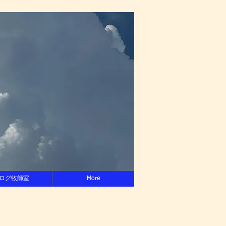
ログ牧師室
More