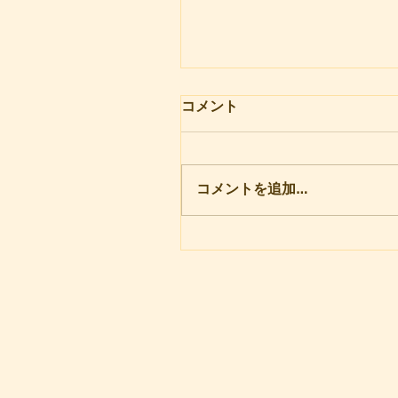
開所式
コメント
実家は、気仙沼市の山奥にあ
す。8年程前、その家の納屋を
てNPO法人が立ち上がりまし
コメントを追加…
害を抱えた子どもたちや高齢
場所作りとして、看護師を定
した義姉が中心としてはじめ
した。その頃、わたしは別のN
人と関係をもっていたので、
げのための相談を請われ、今
ています。 施設といっても
は納屋の一角であり、設備の
広さの点でも充分ではなく、
はほど遠い