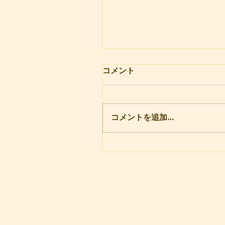
開所式
コメント
実家は、気仙沼市の山奥にあ
す。8年程前、その家の納屋を
てNPO法人が立ち上がりまし
コメントを追加…
害を抱えた子どもたちや高齢
場所作りとして、看護師を定
した義姉が中心としてはじめ
した。その頃、わたしは別のN
人と関係をもっていたので、
げのための相談を請われ、今
ています。 施設といっても
は納屋の一角であり、設備の
広さの点でも充分ではなく、