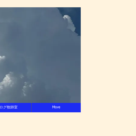
ログ牧師室
More