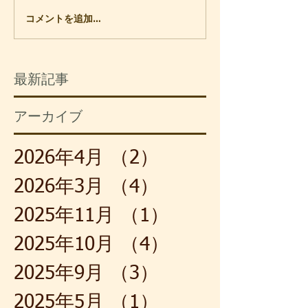
立製作所の社員でした。配属
でいなくなってか
コメントを追加…
されていた現場には、開発を
道を通るのも久し
始めたばかりの超伝導の製品
土手に枝を張った
が流れていました。核融合の
う満開が過ぎてい
最新記事
実験装置とか、リニアモータ
れでも、白い花び
ーカーの浮上装置のような物
強い香りは春の到
アーカイブ
です。これは最先端の部署で
いて、鼻孔を懐か
学ぶようにと、担当課長の配
ます。大きく息を
慮によるものです。それで
と、子どもの頃の
2026年4月
（2）
2件の記事
も、わたし自身は、連日の単
覚まされました。
調な作業に飽き飽きしていま
節だからでしょう
2026年3月
（4）
4件の記事
した。
たのは、笹竹
2025年11月
（1）
1件の記事
2025年10月
（4）
4件の記事
2025年9月
（3）
3件の記事
2025年5月
（1）
1件の記事