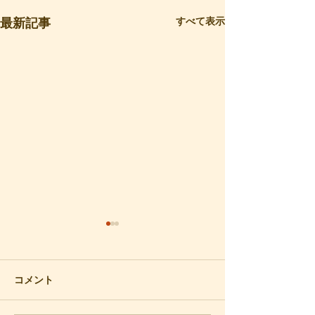
すべて表示
最新記事
再会
梅の香り
数年前、思いがけなく声をか
春の気配が漂う川
けられて、青年時代の知人と
散歩しました。愛
コメント
再会しました。およそ50年ぶ
には、連れだって
りになります。かつて私は日
路ですが、五年ほ