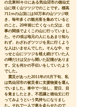
の北東80キロにある気仙沼市の徳仙丈
山に咲く山ツツジでのことです。標高
711ｍの山頂には50万本の山ツツジ咲
き、毎年多くの観光客を集めていると
のこと。20年前に亡くなった父は、仕
事の関係でよくこの山に行っていまし
た。その頃は地元の人にもあまり知ら
れず、わざわざツツジを見に行くよう
な人はいませんでした。そんな中、せ
っせと山にツツジを植え続けていた人
の噂だけは父から聞いた記憶がありま
す。父も何かの手伝いをしていたよう
でした。
　震災があった2011年の5月下旬、私
は気仙沼市の被災者に支援物資を運ん
でいました。車中で一泊し、翌日、目
を覚ましたとき、不思議と徳仙丈に行
ってみようという気持ちになりまし
た。それで一人で車を走らせたので