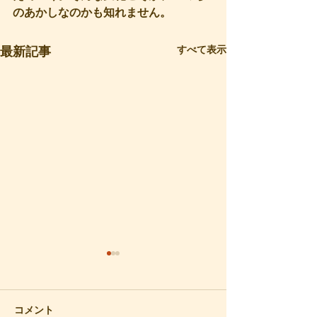
のあかしなのかも知れません。
すべて表示
最新記事
再会
梅の香り
数年前、思いがけなく声をか
春の気配が漂う川
けられて、青年時代の知人と
散歩しました。愛
コメント