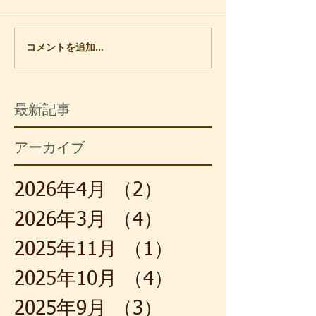
再会しました。およそ50年ぶ
には、連れだって
りになります。かつて私は日
路ですが、五年ほ
立製作所の社員でした。配属
でいなくなってか
コメントを追加…
されていた現場には、開発を
道を通るのも久し
始めたばかりの超伝導の製品
土手に枝を張った
が流れていました。核融合の
う満開が過ぎてい
最新記事
実験装置とか、リニアモータ
れでも、白い花び
ーカーの浮上装置のような物
強い香りは春の到
アーカイブ
です。これは最先端の部署で
いて、鼻孔を懐か
学ぶようにと、担当課長の配
ます。大きく息を
慮によるものです。それで
と、子どもの頃の
2026年4月
（2）
2件の記事
も、わたし自身は、連日の単
覚まされました。
調な作業に飽き飽きしていま
節だからでしょう
2026年3月
（4）
4件の記事
した。
たのは、笹竹
2025年11月
（1）
1件の記事
2025年10月
（4）
4件の記事
2025年9月
（3）
3件の記事