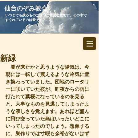
​仙台のぞみ教会
いつまでも残るものは信仰と希望と愛です。その中で
すぐれているのは愛です。
新緑
　夏が来たかと思うような陽気は、今
朝には一転して震えるような冷気に置
き換わっていました。団地のロータリ
ーに咲いていた桜が、昨夜からの雨に
打たれて葉桜になっているのを見る
と、大事なものを見逃してしまったよ
うな寂しさを覚えます。あれほど盛ん
に飛び交っていた燕はいったいどこに
いってしまったのでしょう。想像する
に、巣作りでは寸暇も余裕がないはず