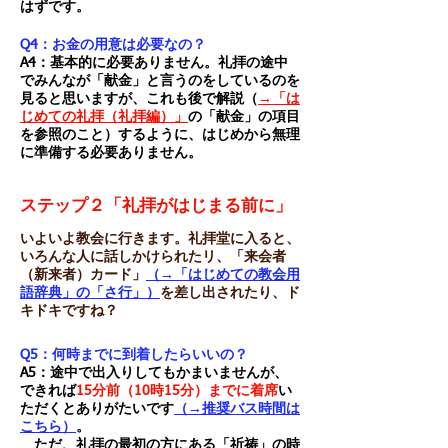
はずです。
Q4：お金の用意は必要なの？
A4：基本的に必要ありません。礼拝の途中
でみんなが「献金」と言うのをしているのを
見ると思いますが、これも後で解説（
→「は
じめての礼拝（礼拝編）」
の「献金」の項目
を参照のこと）するように、はじめから無理
に準備する必要ありません。
ステップ２「礼拝がはじまる前に」
いよいよ教会に行きます。礼拝堂に入ると、
いろんな人に話しかけられたリ、「来会者
（新来者）カード」
（→「はじめての教会用
語辞典」の「さ行」）
を差し出されたり、ド
キドキですね？
Q5：何時までに到着したらいいの？
A5：途中で出入りしてもかまいませんが、
できれば
15分前（10時15分）までに着席
い
ただくとありがたいです
（→推奨バス時間は
こちら）
。
ただ、礼拝の最初の方にある「祈祷」の時