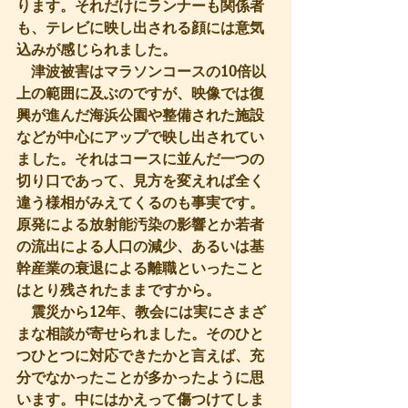
ります。それだけにランナーも関係者
も、テレビに映し出される顔には意気
込みが感じられました。
　津波被害はマラソンコースの10倍以
上の範囲に及ぶのですが、映像では復
興が進んだ海浜公園や整備された施設
などが中心にアップで映し出されてい
ました。それはコースに並んだ一つの
切り口であって、見方を変えれば全く
違う様相がみえてくるのも事実です。
原発による放射能汚染の影響とか若者
の流出による人口の減少、あるいは基
幹産業の衰退による離職といったこと
はとり残されたままですから。
　震災から12年、教会には実にさまざ
まな相談が寄せられました。そのひと
つひとつに対応できたかと言えば、充
分でなかったことが多かったように思
います。中にはかえって傷つけてしま