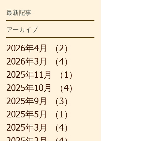
が流れていました。核融合の
う満開が過ぎてい
最新記事
実験装置とか、リニアモータ
れでも、白い花び
ーカーの浮上装置のような物
強い香りは春の到
アーカイブ
です。これは最先端の部署で
いて、鼻孔を懐か
学ぶようにと、担当課長の配
ます。大きく息を
慮によるものです。それで
と、子どもの頃の
2026年4月
（2）
2件の記事
も、わたし自身は、連日の単
覚まされました。
調な作業に飽き飽きしていま
節だからでしょう
2026年3月
（4）
4件の記事
した。
たのは、笹竹
2025年11月
（1）
1件の記事
2025年10月
（4）
4件の記事
2025年9月
（3）
3件の記事
2025年5月
（1）
1件の記事
2025年3月
（4）
4件の記事