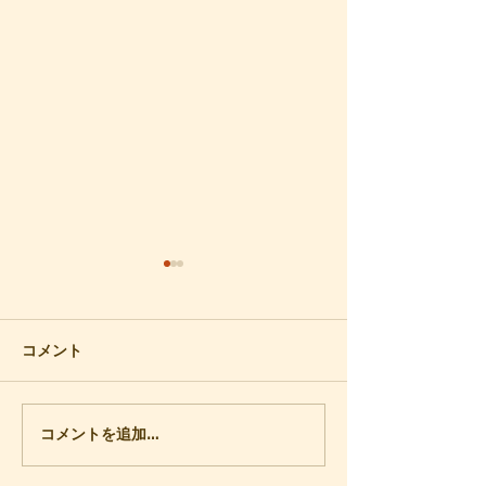
再会
梅の香り
数年前、思いがけなく声をか
春の気配が漂う川
けられて、青年時代の知人と
散歩しました。愛
コメント
再会しました。およそ50年ぶ
には、連れだって
りになります。かつて私は日
路ですが、五年ほ
立製作所の社員でした。配属
でいなくなってか
コメントを追加…
されていた現場には、開発を
道を通るのも久し
始めたばかりの超伝導の製品
土手に枝を張った