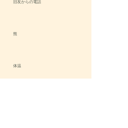
旧友からの電話
熊
体温
トンボ